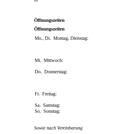
ist
Öffnungszeiten
Öffnungszeiten
Mo., Di.
Montag, Dienstag:
08:00-11:00
Uhr
15:30-18:00
Uhr
Mi.
Mittwoch:
14:00-18:00
Uhr
Do.
Donnerstag:
08:00-11:00
Uhr
15:30-18:00
Uhr
Fr.
Freitag:
08:00-13:00
Uhr
Sa.
Samstag:
Geschlossen
So.
Sonntag:
Geschlossen
Sowie nach Vereinbarung